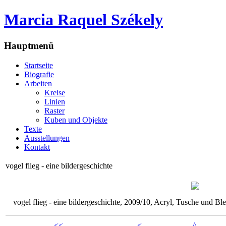
Marcia Raquel Székely
Hauptmenü
Startseite
Biografie
Arbeiten
Kreise
Linien
Raster
Kuben und Objekte
Texte
Ausstellungen
Kontakt
vogel flieg - eine bildergeschichte
vogel flieg - eine bildergeschichte, 2009/10, Acryl, Tusche und Bl
<<
<
^