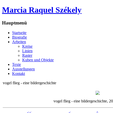
Marcia Raquel Székely
Hauptmenü
Startseite
Biografie
Arbeiten
Kreise
Linien
Raster
Kuben und Objekte
Texte
Ausstellungen
Kontakt
vogel flieg - eine bildergeschichte
vogel flieg - eine bildergeschichte, 2
<<
<
^